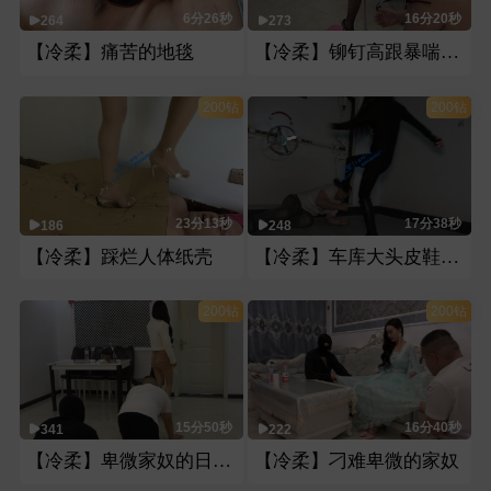
6分26秒
16分20秒
264
273
【冷柔】痛苦的地毯
【冷柔】铆钉高跟暴喘，全程超狠暴力
200钻
200钻
23分13秒
17分38秒
186
248
【冷柔】踩烂人体纸壳
【冷柔】车库大头皮鞋爆头
200钻
200钻
15分50秒
16分40秒
341
222
【冷柔】卑微家奴的日常伺候
【冷柔】刁难卑微的家奴