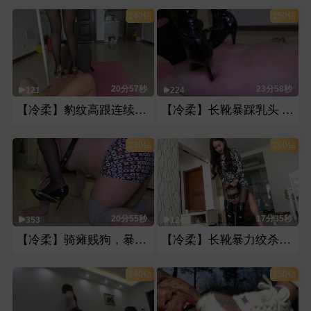
240钻
250钻
20分57秒
23分58秒
121
224
【冷柔】豹纹高跟连续超狠踩踏20分钟
【冷柔】长靴暴踩乳头 重度虐乳
230钻
200钻
20分55秒
17分35秒
353
124
【冷柔】骑瘫贱狗，暴力踩踏
【冷柔】长靴暴力绞杀贱货
240钻
250钻