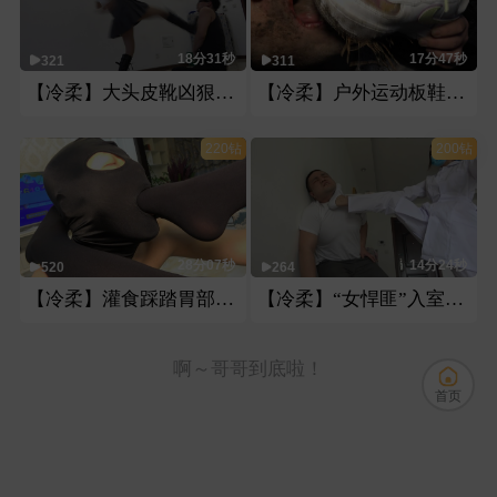
18分31秒
17分47秒
321
311
【冷柔】大头皮靴凶狠暴力踢裆
【冷柔】户外运动板鞋暴力喘脸
220钻
200钻
28分07秒
14分24秒
520
264
【冷柔】灌食踩踏胃部，深喉插吐
【冷柔】“女悍匪”入室抢劫
啊～哥哥到底啦！
首页