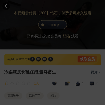
本视频需付费【200】钻石，付费后可永久观看
立即登录
已购买过或vip会员可
登陆
观看
获取会员
会员可看全站视频
冷柔漆皮长靴踩踏,羞辱畜生
简介
1.0
1
0
|
高跟靴子
踩踏丁丁
坐脸