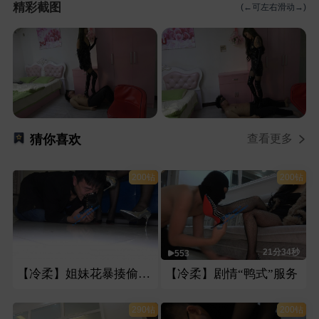
精彩截图
(←可左右滑动→)
猜你喜欢
查看更多
200钻
200钻
19分37秒
21分34秒
611
553
【冷柔】姐妹花暴揍偷鞋老头
【冷柔】剧情“鸭式”服务
290钻
200钻