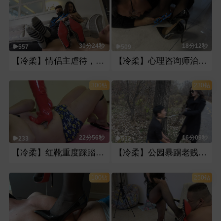
30分24秒
18分12秒
557
509
【冷柔】情侣主虐待，语言羞辱王八奴
【冷柔】心理咨询师治疗变态大学生
300钻
230钻
22分56秒
16分09秒
233
512
【冷柔】红靴重度踩踏，暴力踩嫩肉
【冷柔】公园暴踢老贱狗，暴力耳光
100钻
250钻