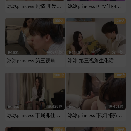
冰冰princess 剧情 开发调教相亲对象
冰冰princess KTV佳丽和老板的秘密
100钻
120钻
44分13秒
77分28秒
1601
1140
冰冰princess 第三视角生活化
冰冰 第三视角生化话
100钻
100钻
49分28秒
46分01秒
1366
823
冰冰princess 下属抓住上司把柄，全程强迫
冰冰princess 下班回家nue 小狗
100钻
120钻