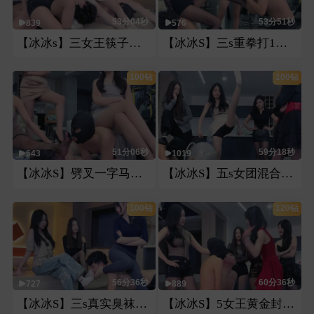
53分04秒
53分51秒
839
576
【冰冰s】三女王筷子踩手6只手走路踩狗踢裆三主骑马比赛游街
【冰冰S】三s重拳打1狗头躲避成功另狗踢裆受罪深喉重罚
100钻
100钻
51分06秒
59分18秒
643
1019
【冰冰S】劈叉一字马坐脸一字马深喉一字马压一字马骑脖子
【冰冰S】五s女团混合直接圣水中下劈五女无间隙0.5秒轮踢裆
100钻
120钻
56分36秒
60分36秒
727
889
【冰冰S】三s真实臭袜子熏狗，暴怒群飞踹踢打
【冰冰S】5女王黄金封嘴后侧踢高空飞踹膝顶双狗轮换正反耳光