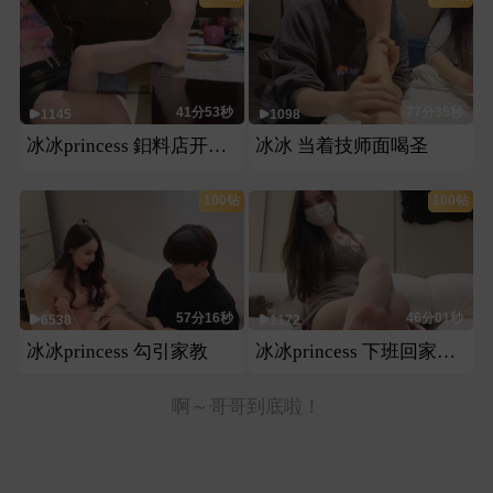
41分53秒
77分35秒
1145
1098
冰冰princess 鈤料店开发相亲对象
冰冰 当着技师面喝圣
100钻
100钻
57分16秒
46分01秒
6538
1172
冰冰princess 勾引家教
冰冰princess 下班回家虐小奴
啊～哥哥到底啦！