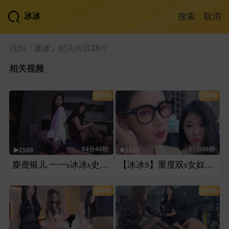
搜索
取消
找到
「冰冰」
相关内容
26
个
相关视频
400钻
120钻
64分44秒
57分06秒
1589
1827
麋鹿银儿 一一s冰冰s史上最高无缝巅峰级默契超长时暴虐母狗
【冰冰S】重度双s女奴高跟踩直接圣水口含深喉圣水凌虐暴力残虐
120钻
100钻