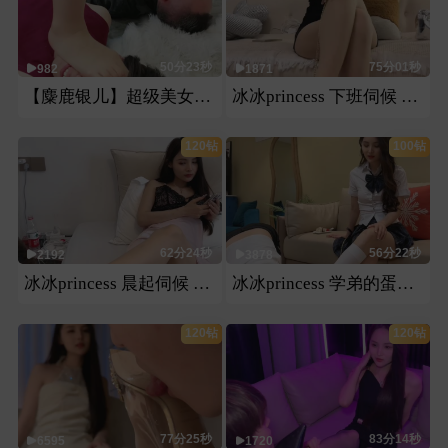
50分23秒
75分01秒
982
1871
【麋鹿银儿】超级美女冰冰s高跟四地毯头地毯手地毯
冰冰princess 下班伺候 第三视角生活化
120钻
100钻
62分24秒
56分22秒
2192
3878
冰冰princess 晨起伺候 第三视角
冰冰princess 学弟的蛋糕会竟然被学姐
120钻
120钻
77分25秒
83分14秒
6595
1720