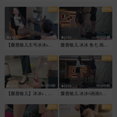
120钻
300钻
60分03秒
50分01秒
1382
1710
【麋鹿银儿主号冰冰s】女巨人冰冰s重折磨160瘦矬狗一耳光一跟头小嘴大脚深喉
麋鹿银儿 冰冰 鱼七 画画 三S 原味臭脚深喉
150钻
350钻
65分54秒
56分05秒
1175
1579
【麋鹿银儿】冰冰s，一一s，双主圣水舔脚同时重度高跟踩踏
麋鹿银儿 冰冰S画画S双主烟烫 两个公认的最臭脚又最美的女人
100钻
120钻